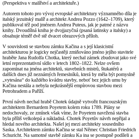
(Perspektiva v malířství a architektuře.)
Autorem tohoto pro vývoj evropské architektury významného díla je
italský jezuitský malíř a architekt Andrea Pozzo (1642–1709), který
publikoval též pod jménem Andrea Puteus, jak je patrné z názvu
knihy. Dvoudílná kniha je dvojjazyčná (psaná latinsky a italsky) a
obsahuje téměř dvě stě dvacet obrazových příloh.
V souvislosti se stavbou zámku Kačina a s její klasicistní
architekturou je logicky nejčastěji zmiňováno jméno jejího stavitele
hraběte Jana Rudolfa Chotka, který nechal zámek zbudovat jako své
letní reprezentativní sídlo v letech 1802–1822. Nelze ovšem
zapomínat na jména architektů, stavebních mistrů, štukatérů a
dalších dnes již neznámých řemeslníků, která by měla být pomyslně
„vytesána“ do každého kvádru stavby, neboť bez jejich umu by
Kačina nestála a nebyla nejkrásnější empírovou stavbou mezi
Petrohradem a Paříží.
První návrh nechal hrabě Chotek údajně vytvořit francouzským
architektem Bernardem Poyetem kolem roku 1789. Plány se
nedochovaly, ze zmínek však víme, že Poyetem navržená stavba
byla příliš velkolepá a nákladná. Chotek Poyetův návrh nepřijal a
hledal nového architekta. Našel jej mezi architekty sousedního
Saska. Architektem zámku Kačina se stal Němec Christian Friedrich
Schuricht. Na samotné stavbě zámku Ka ina se postupně podíleli a