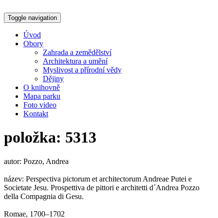
Toggle navigation
Úvod
Obory
Zahrada a zemědělství
Architektura a umění
Myslivost a přírodní vědy
Dějiny
O knihovně
Mapa parku
Foto video
Kontakt
položka: 5313
autor: Pozzo, Andrea
název: Perspectiva pictorum et architectorum Andreae Putei e
Societate Jesu. Prospettiva de pittori e architetti d´Andrea Pozzo
della Compagnia di Gesu.
Romae, 1700–1702